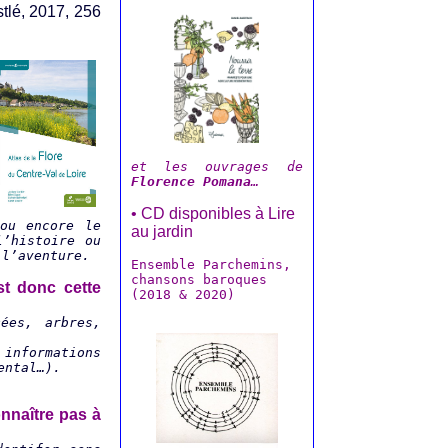
tlé, 2017, 256
et les ouvrages de
Florence Pomana
…
• CD disponibles à Lire
ou encore le
au jardin
l’histoire ou
 l’aventure.
Ensemble Parchemins,
chansons baroques
st donc cette
(2018 & 2020)
ées, arbres,
 informations
ental…).
nnaître pas à