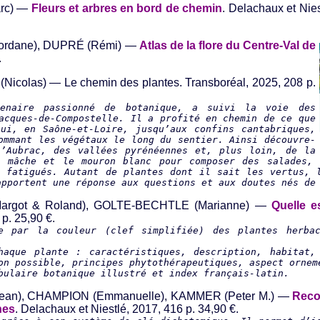
arc) —
Fleurs et arbres en bord de chemin
. Delachaux et Nies
Jordane), DUPRÉ (Rémi) —
Atlas de la flore du Centre-Val de
.
Nicolas) — Le chemin des plantes. Transboréal, 2025, 208 p.
tenaire passionné de botanique, a suivi la voie des
acques-de-Compostelle. Il a profité en chemin de ce que
ui, en Saône-et-Loire, jusqu’aux confins cantabriques,
ommant les végétaux le long du sentier. Ainsi découvre-
’Aubrac, des vallées pyrénéennes et, plus loin, de la
a mâche et le mouron blanc pour composer des salades, 
s fatigués. Autant de plantes dont il sait les vertus, 
apportent une réponse aux questions et aux doutes nés de
Margot & Roland), GOLTE-BECHTLE (Marianne) —
Quelle e
p. 25,90 €.
e par la couleur (clef simplifiée) des plantes herbac
haque plante : caractéristiques, description, habitat,
on possible, principes phytothérapeutiques, aspect ornem
bulaire botanique illustré et index français-latin.
(Jean), CHAMPION (Emmanuelle), KAMMER (Peter M.) —
Reco
nes
. Delachaux et Niestlé, 2017, 416 p. 34,90 €.