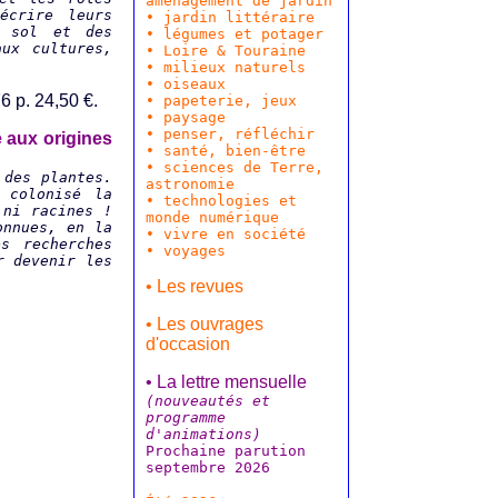
aménagement de jardin
écrire leurs
•
jardin littéraire
u sol et des
•
légumes et potager
ux cultures,
•
Loire & Touraine
• milieux naturels
• oiseaux
6 p. 24,50 €.
• papeterie, jeux
•
paysage
•
penser, réfléchir
e aux origines
•
santé, bien-être
•
sciences de Terre,
 des plantes.
astronomie
 colonisé la
•
technologies et
 ni racines !
monde numérique
onnues, en la
•
vivre en société
s recherches
• voyages
r devenir les
• Les revues
• Les ouvrages
d'occasion
• La lettre mensuelle
(nouveautés et
programme
d'animations)
Prochaine parution
septembre 2026