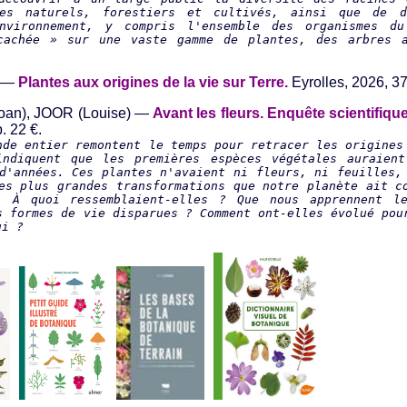
mes naturels, forestiers et cultivés, ainsi que de d
environnement, y compris l'ensemble des organismes d
cachée » sur une vaste gamme de plantes, des arbres a
) —
Plantes aux origines de la vie sur Terre.
Eyrolles, 2026, 37
oan), JOOR (Louise) —
Avant les fleurs. Enquête scientifiqu
. 22 €.
nde entier remontent le temps pour retracer les origines
indiquent que les premières espèces végétales auraient
d'années. Ces plantes n'avaient ni fleurs, ni feuilles,
es plus grandes transformations que notre planète ait c
. À quoi ressemblaient-elles ? Que nous apprennent le
s formes de vie disparues ? Comment ont-elles évolué pou
ui ?