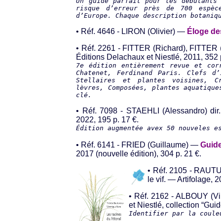
Un guide parfait pour les débutants
risque d’erreur près de 700 espèc
d’Europe. Chaque description botaniq
• Réf. 4646 - LIRON (Olivier) —
Éloge d
• Réf. 2261 - FITTER (Richard), FITTER 
Éditions Delachaux et Niestlé, 2011, 352 
7e édition entièrement revue et cor
Chatenet, Ferdinand Paris. Clefs d’
Stellaires et plantes voisines, C
lèvres, Composées, plantes aquatique
clé.
• Réf. 7098 - STAEHLI (Alessandro) dir
2022, 195 p. 17 €.
Édition augmentée avex 50 nouveles e
• Réf. 6141 - FRIED (Guillaume) —
Guide
2017 (nouvelle édition), 304 p. 21 €.
• Réf. 2105 - RAU
le vif. — Artifolage, 
• Réf. 2162 - ALBOUY (V
et Niestlé, collection “Gu
Identifier par la coule