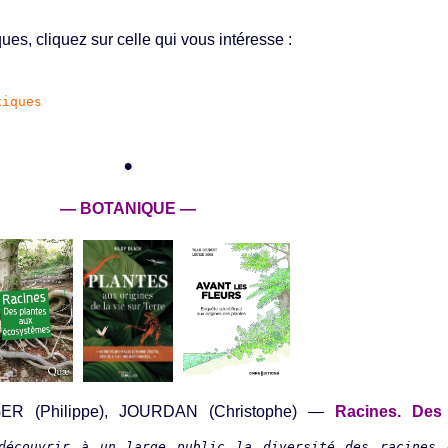
es, cliquez sur celle qui vous intéresse :
xiques
•
— BOTANIQUE
—
ER (Philippe), JOURDAN (Christophe) —
Racines. Des
découvrir à un large public la diversité des racines 