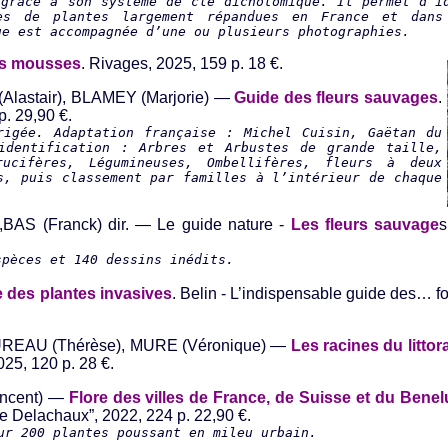
 grâce à son système de clé dichotomique. Il permet d’i
es de plantes largement répandues en France et dans
ue est accompagnée d’une ou plusieurs photographies.
es mousses
. Rivages, 2025, 159 p. 18 €.
(Alastair), BLAMEY (Marjorie) —
Guide des fleurs sauvages
.
p. 29,90 €.
rigée. Adaptation française : Michel Cuisin, Gaëtan du
identification : Arbres et Arbustes de grande taille,
rucifères, Légumineuses, Ombellifères, fleurs à deux
s, puis classement par familles à l’intérieur de chaque
.,BAS (Franck) dir. — Le guide nature -
Les fleurs sauvage
s
spèces et 140 dessins inédits.
 des plantes invasives
. Belin - L’indispensable guide des… fo
TUREAU (Thérèse), MURE (Véronique) —
Les racines du littora
2025, 120 p. 28 €.
incent) —
Flore des villes de France, de Suisse et du Benel
ide Delachaux”, 2022, 224 p. 22,90 €.
ur 200 plantes poussant en mileu urbain.