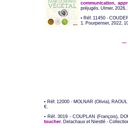
communication, appre
préjugés. Ulmer, 2026, 
• Réf. 11450 - COUDE
1. Pourpenser, 2022, 10
— 
• Réf. 12000 - MOLNAR (Olivia), RAOUL
€.
• Réf. 3019 - COUPLAN (François), D
toucher
. Delachaux et Niestlé - Collectio