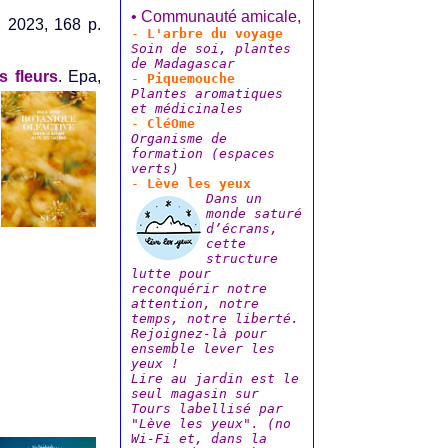
• Communauté amicale,
 2023, 168 p.
-
L'arbre du voyage
Soin de soi, plantes
de Madagascar
s fle
urs
. Epa,
-
Piquemouche
Plantes aromatiques
et médicinales
-
CléOme
Organisme de
formation (espaces
verts)
-
Lève les yeux
Dans un
monde saturé
d’écrans,
cette
structure
lutte pour
reconquérir notre
attention, notre
temps, notre liberté.
Rejoignez-là pour
ensemble lever les
yeux !
Lire au jardin est le
seul magasin sur
Tours labellisé par
"Lève les yeux". (no
Wi-Fi et, dans la