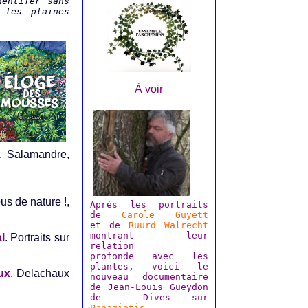
dentifer sans
 les plaines
À voir
. Salamandre,
us de nature !,
Après les portraits
de
Carole Guyett
et de
Ruurd Walrecht
montrant leur
l
. Portraits sur
relation
profonde avec les
plantes, voici le
ux
. Delachaux
nouveau documentaire
de Jean-Louis Gueydon
de Dives sur
Panagiotis