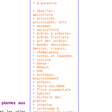
• à paraître
• abeilles,
apiculture
• activités
artistiques, arts
•
animaux
•
agriculture
•
arbres & arbustes
•
arbres fruitiers
•
art des jardins
•
bandes dessinées
,
dessins, croquis…
• champignons
•
contes et légendes
•
cuisine
•
danse
•
demain
•
DVD
•
écologie,
environnement
•
enfants
• faire soi-même
• flore ornementale
•
habiter
•
histoire des
plantes
 plantes aux
• insectes
•
jardinage &
et les rôles