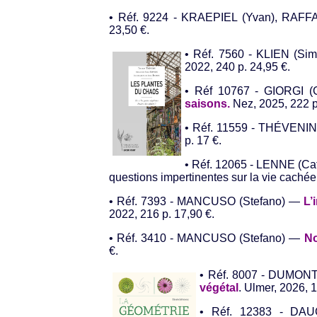
• Réf. 9224 - KRAEPIEL (Yvan), RAFF
23,50 €.
• Réf. 7560 - KLIEN (S
2022, 240 p. 24,95 €.
• Réf 10767 - GIORGI (
saisons.
Nez, 2025, 222 p
• Réf. 11559 - THÉVENIN
p. 17 €.
• Réf. 12065 - LENNE (Ca
questions impertinentes sur la vie cachée
• Réf. 7393 - MANCUSO (Stefano) —
L’
2022, 216 p. 17,90 €.
• Réf. 3410 - MANCUSO (Stefano) —
No
€.
• Réf. 8007 - DUMONT
végétal
. Ulmer, 2026, 1
• Réf. 12383 - DA