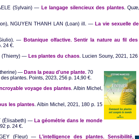
AELE (Sylvain) —
Le langage silencieux des plantes
. Quæ,
imon), NGUYEN THANH LAN (Loan) ill. —
La vie sexuelle de
Giulio). —
Botanique olfactive. Sentir la nature au fil des
. 24 €.
 (Thierry) —
Les plantes du chaos
. Lucien Souny, 2021, 126
therine) —
Dans la peau d'une plant
e.
70
 des plantes. Points, 2023, 256 p. 14,90 €.
incroyable voyage des plantes
. Albin Michel,
us les plantes
. Albin Michel, 2021, 180 p. 15
 (Élisabeth) —
La géométrie dans le monde
92 p. 24 €.
UGEY (Fleur) —
L’intelligence des pl
antes. Sensibilité,