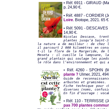
• Réf. 6911 - GIRAUD (M
p. 24,90 €.
• Réf. 4887 - CORDIER (
Loire
. Biotope, 2021. 65 €
• Réf. 5091 - DESCAVES (
14,90 €.
Nicolas Descave, tren
plantes jusqu’à Saint-J
la nature a de meilleur : de chez l
il parcourt 2 000 kilomètres en cons
t-il la flore de la Margeride, de l
Meseta : il cueille la lampsane, l
grand plantain qui soulage les pied
le rôle dans l’environnement et qui 
• Réf. 4260 - SPOHN (
plante ?
Ulmer, 2021, 494 
Guide de reconnaissanc
arbustes et graminées.
Fiche technique pour c
diverses (noms, confusi
En fin d’ouvrage : voca
• Réf. 110 - TERRISSE 
pas 700 plantes commu