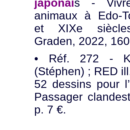
japonai
s - Vivr
animaux à Edo-To
et XIXe siècle
Graden, 2022, 160 
• Réf. 272 - 
(Stéphen) ; RED il
52 dessins pour l
Passager clandest
p. 7 €.