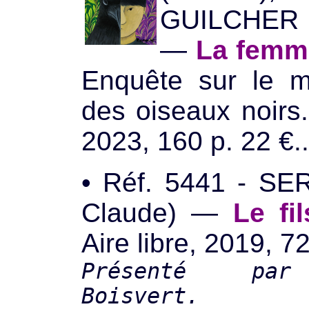
GUILCHER 
—
La femme
Enquête sur le 
des oiseaux noirs.
2023, 160 p. 22 €..
• Réf. 5441 - SE
Claude) —
Le fi
Aire libre, 2019, 7
Présenté par
Boisvert.