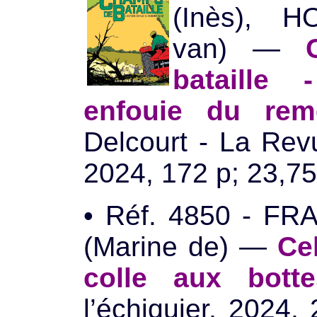
(Inès), H
van) —
bataille -
enfouie du rem
Delcourt - La Rev
2024, 172 p; 23,75
• Réf. 4850 - F
(Marine de) —
Ce
colle aux botte
l’échiquier, 2024,