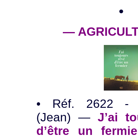
•
— AGRICUL
• Réf. 2622 -
(Jean) —
J’ai to
d’être un fermie