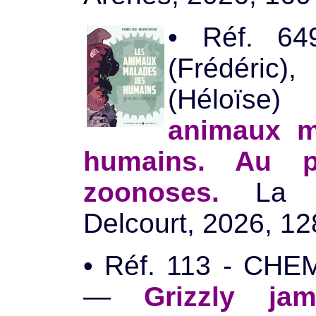
• Réf. 6
(Frédéric
(Héloïse
animaux m
humains. Au p
zoonoses.
La Dé
Delcourt, 2026, 12
• Réf. 113 - CHE
—
Grizzly ja