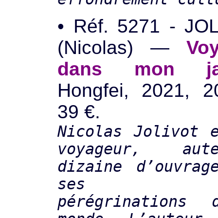
• Réf. 5271 - JO
(Nicolas) —
Vo
dans mon ja
Hongfei, 2021, 2
39 €.
Nicolas Jolivot 
voyageur, aut
dizaine d’ouvrag
ses diff
pérégrinations