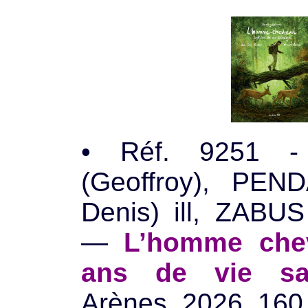
• Réf. 9251 
(Geoffroy), PEN
Denis) ill, ZABUS 
—
L’homme chev
ans de vie sa
Arènes, 2026, 160 