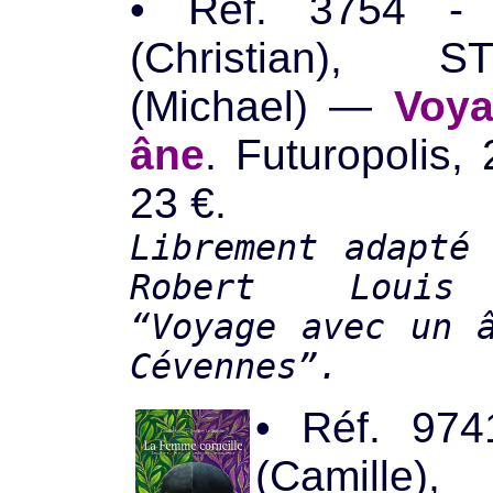
• Réf. 3754 -
(Christian), 
(Michael) —
Voya
âne
. Futuropolis,
23 €.
Librement adapté
Robert Louis 
“Voyage avec un 
Cévennes”.
• Réf. 97
(Camil