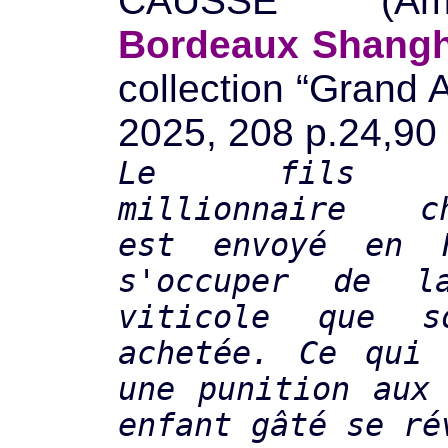
CAUSSE (Am
Bordeaux Shangh
collection “Gran
d 
2025, 208 p.24,90 
Le fils d
millionnaire ch
est envoyé en 
s'occuper de l
viticole que 
achetée. Ce qui 
une punition aux
enfant gâté se ré