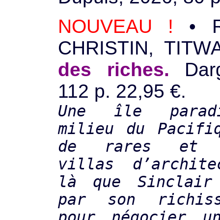
NOUVEAU !
• R
CHRISTIN, TIT
des riches.
Darg
112 p. 22,95 €.
Une île parad
milieu du Pacifi
de rares et s
villas d’archite
là que Sinclair
par son richis
pour négocier u