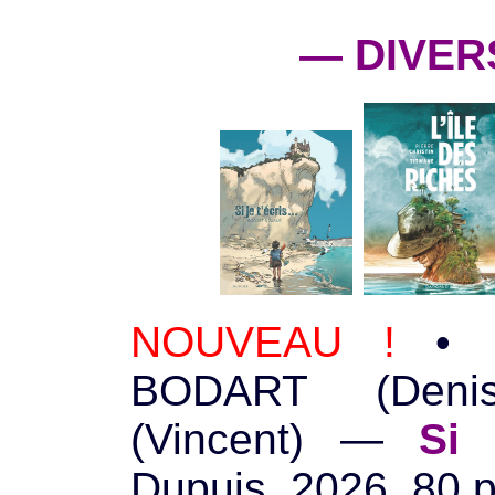
— DIVER
NOUVEAU !
• R
BODART (Deni
(Vincent) —
Si 
Dupuis, 2026, 80 p