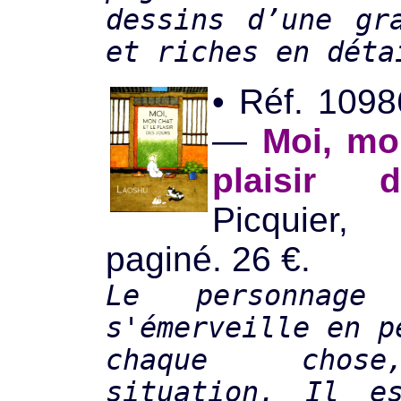
dessins d’une gr
et riches en déta
• Réf. 109
—
Moi, mo
plaisir 
Picquier,
paginé. 26 €.
Le personnage
s'émerveille en p
chaque chos
situation. Il e