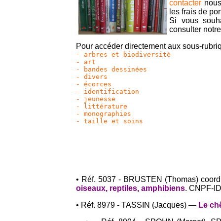
contacter
nous 
les frais de por
Si vous souha
consulter notr
Pour accéder directement aux sous-rubriqu
- arbres et biodiversité
- art
- bandes dessinées
- divers
- écorces
- identification
- jeunesse
- littérature
- monographies
- taille et soins
• Réf. 5037 - BRUSTEN (Thomas) coor
oiseaux, reptiles, amphibiens
. CNPF-IDF
• Réf. 8979 - TASSIN (Jacques) —
Le ch