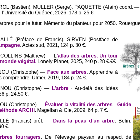
OL (Bastien), MULLER (Serge), PAQUETTE (Alain) coord. 
 l’Université du Québec, 2026, 178 p. 25 €.
bres pour le futur. Mémento du planteur pour 2050. Rouergue
ALLÉ (Préface de Francis), SIRVEN (Postface de
campagne
. Actes sud, 2021, 124 p. 30 €.
- COLLINS (Matthew) — L
’atlas des arbres. Un tour
monde végétal.
Lonely Planet, 2025, 240 p .28 €.€€
ÉNOU (Christophe) —
Face aux arbres
. Apprendre à
es comprendre. Ulmer, 2019, 184 p. 24 €.
ÉNOU (Christophe) —
L’arbre
· Au-delà des idées
6 p. 24,50 €.
NOU (Christophe) —
Évaluer la vitalité des arbres - Guide
a méthode ARCHI
. Magellan & Cie, 2009, 64 p. 7 €.
LLÉ (Francis) préf. —
Dans la peau d’un arbre
. Belin,
90 €.
rbres fourragers
. De l’élevage paysan au respect de