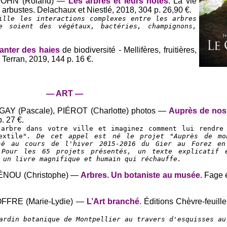
SPOHN (Roland) —
Les arbres et leurs hôtes
. La vie
 arbustes. Delachaux et Niestlé, 2018, 304 p. 26,90 €.
ille les interactions complexes entre les arbres
 soient des végétaux, bactéries, champignons,
anter des haies
de biodiversité - Mellifères, fruitières,
Terran, 2019, 144 p. 16 €.
— ART —
BIGAY (Pascale), PIÉROT (Charlotte) photos —
Auprès de nos
p. 27 €.
 arbre dans votre ville et imaginez comment lui rendre
extile"
. De cet appel est né le projet "Auprès de mo
sé au cours de l'hiver 2015-2016 du Gier au Forez en
 Pour les 65 projets présentés, un texte explicatif 
 un livre magnifique et humain qui réchauffe.
RÉNOU (Christophe) —
Arbres. Un botaniste au musée.
Fage é
JOFFRE (Marie-Lydie) —
L’Art branché
. Éditions Chèvre-feuille
ardin botanique de Montpellier au travers d'esquisses au