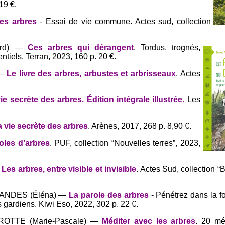
19 €.
les arbres
- Essai de vie commune. Actes sud, collection
nard) —
Ces arbres qui dérangent
.
Tordus, trognés,
tiels. Terran, 2023, 160 p. 20 €.
 —
Le livre des arbres, arbustes et arbrisseaux
. Actes
e secrète des arbres. Édition intégrale illustrée.
Les
a vie secrète des arbres
. Arènes, 2017, 268 p. 8,90 €.
oles d’arbres
. PUF, collection “Nouvelles terres”, 2023,
—
Les arbres, entre visible et invisible
. Actes Sud, collection “
RNANDES (Éléna) —
La parole des arbres
- Pénétrez dans la fo
 gardiens. Kiwi Eso, 2022, 302 p. 22 €.
AROTTE (Marie-Pascale) —
Méditer avec les arbres
. 20 mé