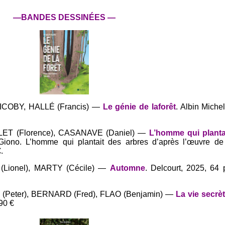
—BANDES DESSINÉES —
NICOBY, HALLÉ (Francis) —
Le génie de laforêt
. Albin Miche
LET (Florence), CASANAVE (Daniel) —
L’homme qui planta
Giono. L’homme qui plantait des arbres d’après l’œuvre de
.
 (Lionel), MARTY (Cécile) —
Automne
. Delcourt, 2025, 64 
 (Peter), BERNARD (Fred), FLAO (Benjamin) —
La vie secrè
90 €