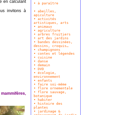
e en calculant
• à paraître
us invitons à
• abeilles,
apiculture
• activités
artistiques, arts
•
animaux
•
agriculture
•
arbres fruitiers
•
art des jardins
•
bandes dessinées
,
dessins, croquis…
• champignons
•
contes et légendes
•
cuisine
•
danse
•
demain
•
DVD
•
écologie,
environnement
•
enfants
• faire soi-même
• flore ornementale
•
flore sauvage,
 1 mammifères,
botanique
•
habiter
•
histoire des
plantes
•
jardinage &