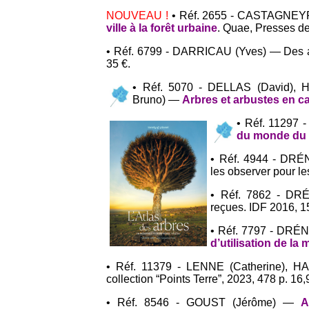
NOUVEAU !
• Réf. 2655 - CASTAGNEYR
ville à la forêt urbaine
. Quae, Presses de
• Réf. 6799 - DARRICAU (Yves) — Des ar
35 €.
• Réf. 5070 - DELLAS (David), H
Bruno) —
Arbres et arbustes en 
• Réf. 11297 
du monde du 
• Réf. 4944 - DR
les observer pour l
• Réf. 7862 - DR
reçues. IDF 2016, 15
• Réf. 7797 - DRÉ
d’utilisation de l
• Réf. 11379 - LENNE (Catherine), HA
collection “Points Terre”, 2023, 478 p. 16,
• Réf. 8546 - GOUST (Jérôme) —
A