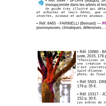
• Réf. 8994 - SPOHN (Margot), 
insoupçonnée dans les arbres et les
Un guide très illustré qui déta
et arbustes et leurs hôtes, que ce
insectes, oiseaux et autres animaux
.
• Réf. 8465 - FARINELLI (Bernard) —
Pl
pourvoyeuses, climatiques, défensives…. 
• Réf. 10060 - 
juste, 2015, 176 
"Choisissez un
une création t
s'est concréti
Saint-Étienne.
photo. Au final
• Réf. 5503 - D
176 p. 35 €.
• Réf. 10317 - 
152 p. 30 €.
Les arbres du J