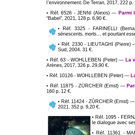
l’environnement. De Terran, 2017, 222 p. 
• Réf. 6526 - JENNI (Alexis) —
Parmi 
“Babel”, 2021, 128 p. 6,90 €.
• Réf. 3325 - FARINELLI (Ber
sénescents, morts… et pourtant essen
• Réf. 2330 - LIEUTAGHI (Pierre)
Sud, 2004. 31 €.
• Réf. 63 - WOHLLEBEN (Peter) —
La vi
Arènes, 2017, 326 p. 29,90 €.
• Réf. 10126 - WOHLLEBEN (Peter) —
L
• Réf. 11875 - ZÜRCHER (Ernst) —
Par
160 p. 12 €.
• Réf. 11424 - ZÛRCHER (Ernst) 
2021. 352 p. 9,20 €.
• Réf. 1095 - FE
le dialogue avec ses
• Réf. 11361 - M