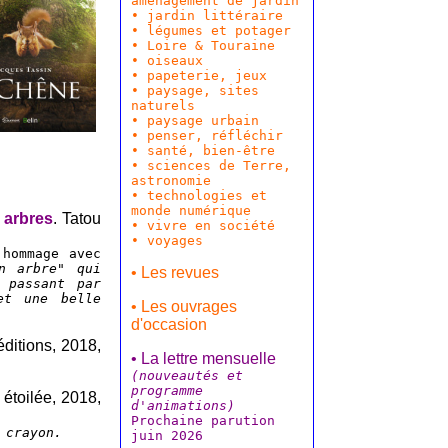
aménagement de jardin
•
jardin littéraire
•
légumes et potager
•
Loire & Touraine
•
oiseaux
• papeterie, jeux
•
paysage, sites
naturels
•
paysage urbain
•
penser, réfléchir
•
santé, bien-être
•
sciences de Terre,
astronomie
•
technologies et
monde numérique
 arbres
. Tatou
•
vivre en société
• voyages
 hommage avec
n arbre" qui
• Les revues
 passant par
et une belle
• Les ouvrages
d'occasion
ditions, 2018,
• La lettre mensuelle
(nouveautés et
programme
 étoilée, 2018,
d'animations)
Prochaine parution
 crayon.
juin 2026