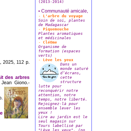
(2013-2014)
• Communauté amicale,
-
L'arbre du voyage
Soin de soi, plantes
de Madagascar
-
Piquemouche
Plantes aromatiques
et médicinales
-
CléOme
Organisme de
formation (espaces
verts)
-
Lève les yeux
l, 2025, 112 p.
Dans un
monde saturé
d’écrans,
it des arbres
cette
structure
 Jean Giono.-
lutte pour
reconquérir notre
attention, notre
p.
temps, notre liberté.
Rejoignez-là pour
ensemble lever les
yeux !
te
Lire au jardin est le
seul magasin sur
Tours labellisé par
"Lève les yeux". (no