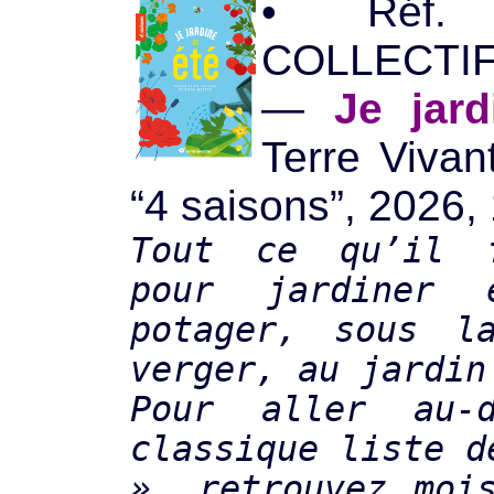
• Réf.
COLLECTI
—
Je jar
Terre Vivant
“4 saisons”, 2026, 
Tout ce qu’il 
pour jardiner
potager, sous l
verger, au jardin
Pour aller au-
classique liste d
», retrouvez moi