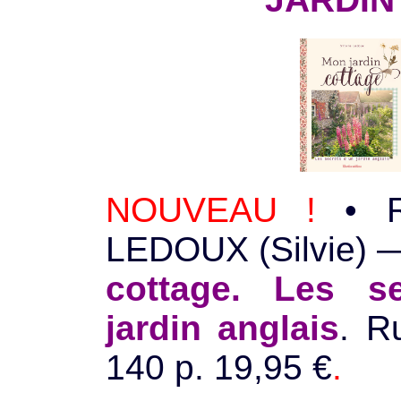
NOUVEAU !
• R
LEDOUX (Silvie)
cottage. Les s
jardin anglais
. R
140 p. 19,95 €
.