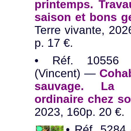
printemps. Trava
saison et bons g
Terre vivante, 202
p. 17 €.
• Réf. 10556
(Vincent) —
Cohab
sauvage. La bi
ordinaire chez so
2023, 160p. 20 €.
• Réf. 528