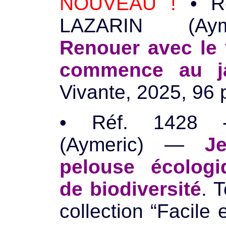
NOUVEAU !
• Ré
LAZARIN (Ay
Renouer avec le 
commence au ja
Vivante, 2025, 96 p
• Réf. 1428 
(Aymeric) —
J
pelouse écologi
de biodiversité
. 
collection “Facile 