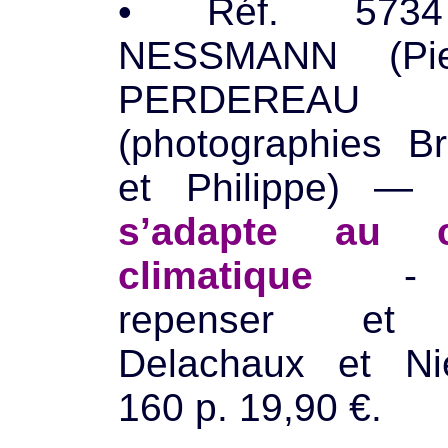
• Réf. 573
NESSMANN (Pier
PERDEREAU
(photographies Bri
et Philippe) —
s’adapte au c
climatique
- An
repenser et 
Delachaux et Nie
160 p. 19,90 €.