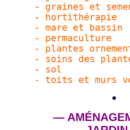
- graines et seme
- hortithérapie
- mare et bassin
- permaculture
- plantes ornemen
- soins des plant
- sol
- toits et murs v
•
— AMÉNAGEM
JARDIN