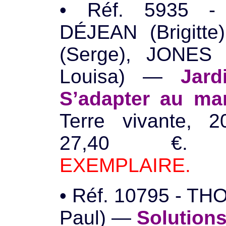
• Réf. 5935 -
DÉJEAN (Brigitt
(Serge), JONES 
Louisa) —
Jard
S’adapter au ma
Terre vivante, 2
27,40 €
EXEMPLAIRE.
• Réf. 10795 - TH
Paul) —
Solution