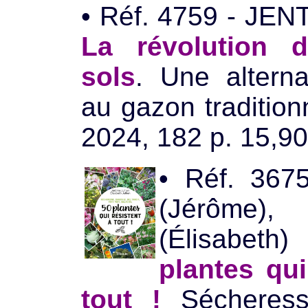
• Réf. 4759 - JEN
La révolution 
sols
. Une alterna
au gazon traditionn
2024, 182 p. 15,90
•
Réf. 367
(Jérôme)
(Élisab
plantes qui
tout !
Sécheresse