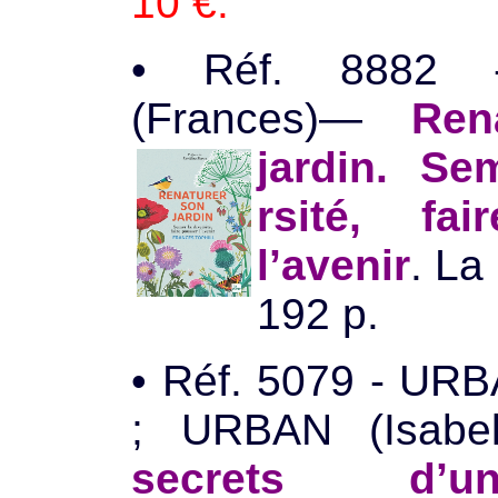
10 €.
• Réf. 8882 
(Frances)—
Ren
jardin. Se
rsité, fa
l’avenir
. La
192 p.
• Réf. 5079 - URB
; URBAN (Isab
secrets d’u