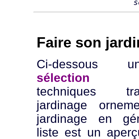
s
Faire son jardi
Ci-dessous u
sélection
d'ou
techniques tr
jardinage ornem
jardinage en gén
liste est un aper