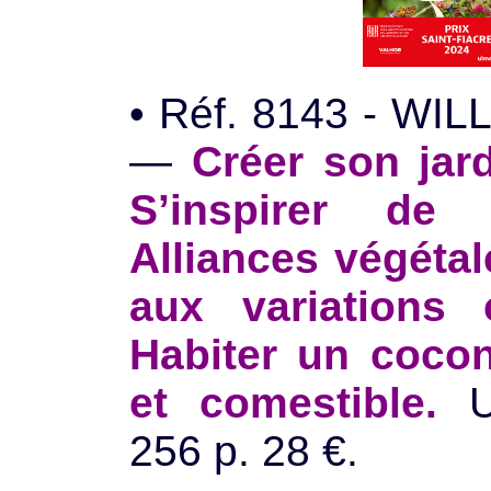
• Réf. 8143 - WIL
—
Créer son jard
S’inspirer de 
Alliances végéta
aux variations c
Habiter un cocon 
et comestible.
Ul
256 p. 28 €.