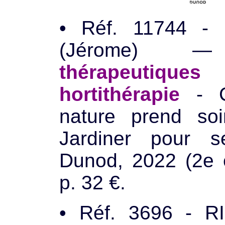
• Réf. 11744 -
(Jérome)
thérapeuti
hortithérapie
- C
nature prend so
Jardiner pour 
Dunod, 2022 (2e é
p. 32 €.
• Réf. 3696 - R