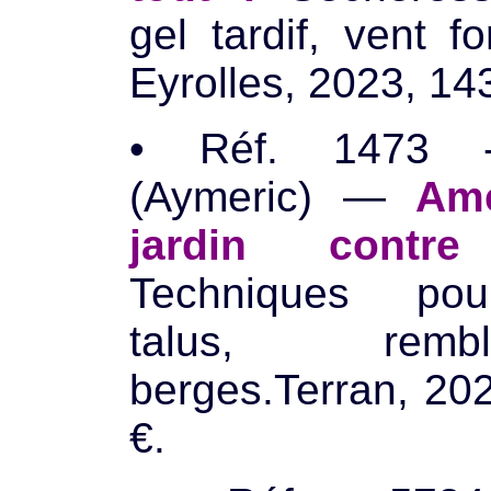
gel tardif, vent fo
Eyrolles, 2023, 143
• Réf. 1473 
(Aymeric) —
Am
jardin contre 
Techniques pou
talus, rem
berges.Terran, 20
€.