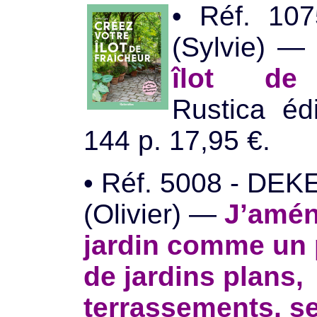
• Réf. 10
(Sylvie) 
îlot de 
Rustica édi
144 p. 17,95 €.
• Réf. 5008 - DE
(Olivier) —
J’amé
jardin comme un 
de jardins plans,
terrassements, se