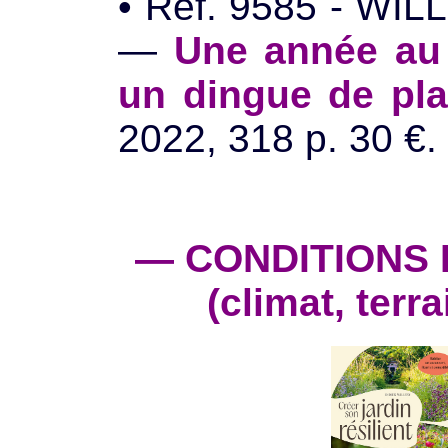
• Réf. 9585 - WIL
—
Une année au 
un dingue de pla
2022, 318 p. 30 €.
— CONDITIONS 
(climat, ter