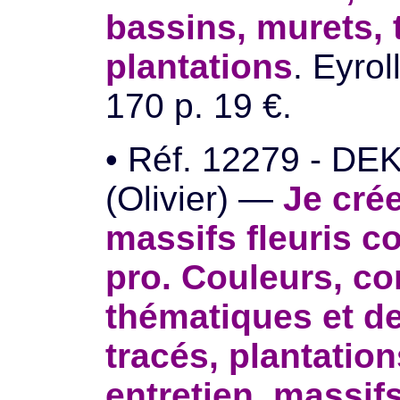
bassins, murets, 
plantations
. Eyrol
170 p. 19 €.
• Réf. 12279 - D
(Olivier) —
Je cré
massifs fleuris 
pro. Couleurs, c
thématiques et de
tracés, plantation
entretien, massifs