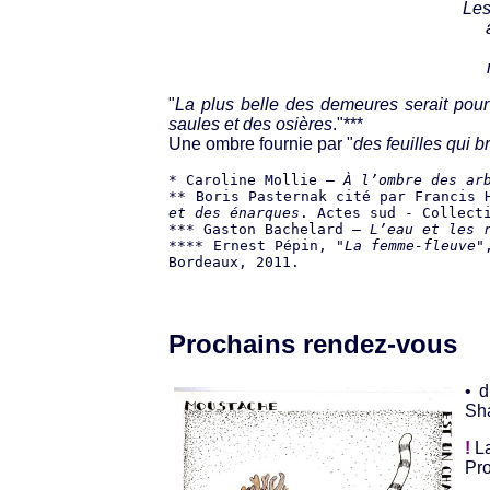
Les
"
La plus belle des demeures serait pour
saules et des osières
."***
Une ombre fournie par "
des feuilles qui b
* Caroline Mollie —
À l’ombre des ar
** Boris Pasternak cité par Francis
et des énarques
. Actes sud - Collect
*** Gaston Bachelard —
L’eau et les 
**** Ernest Pépin, "
La femme-fleuve
"
Bordeaux, 2011.
Prochains rendez-vous
• 
Sha
!
La
Pro