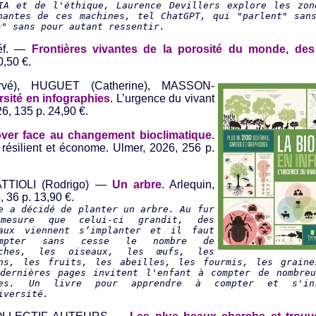
IA et de l'éthique, Laurence Devillers explore les zo
nantes de ces machines, tel ChatGPT, qui "parlent" san
s" sans pour autant ressentir.
réf. —
Frontières vivantes de la porosité du monde, des
0,50 €.
rvé), HUGUET (Catherine), MASSON-
rsité en infographies
. L’urgence du vivant
6, 135 p. 24,90 €.
nover face au changement bioclimatique
.
 résilient et économe. Ulmer, 2026, 256 p.
ATTIOLI (Rodrigo) —
Un arbre
. Arlequin,
, 36 p. 13,90 €.
e a décidé de planter un arbre. Au fur
mesure que celui-ci grandit, des
maux viennent s’implanter et il faut
ompter sans cesse le nombre de
nches, les oiseaux, les œufs, les
ns, les fruits, les abeilles, les fourmis, les graine
dernières pages invitent l'enfant à compter de nombre
res. Un livre pour apprendre à compter et s'i
iversité.