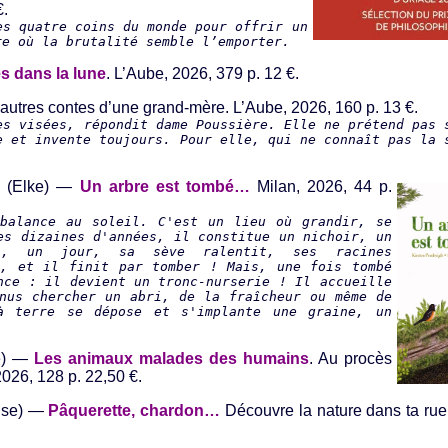
€.
es quatre coins du monde pour offrir un
re où la brutalité semble l’emporter.
 dans la lune
. L’Aube, 2026, 379 p. 12 €.
 autres contes d’une grand-mère. L’Aube, 2026, 160 p. 13 €.
es visées, répondit dame Poussière. Elle ne prétend pas 
e et invente toujours. Pour elle, qui ne connaît pas la 
 (Elke) —
Un arbre est tombé…
Milan, 2026, 44 p.
balance au soleil. C'est un lieu où grandir, se
es dizaines d'années, il constitue un nichoir, un
is, un jour, sa sève ralentit, ses racines
e, et il finit par tomber ! Mais, une fois tombé
nce : il devient un tronc-nurserie ! Il accueille
enus chercher un abri, de la fraîcheur ou même de
à terre se dépose et s'implante une graine, un
se) —
Les animaux malades des humains
. Au procès
026, 128 p. 22,50 €.
ise) —
Pâquerette, chardon…
Découvre la nature dans ta rue 