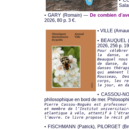
• C
Sala
• GARY (Romain) —
De combien d’av
2026, 80 p. 3 €.
• VILLE (Arna
• BEAUQUEL (
2026, 256 p. 19
Pour célébrer
la danse, e
Beauquel nous
de danse, du
danses thérap
qui amènent l
Rousseau, De
corps, les re
le jour, en d
• CASSOU-NO
philosophique en bord de mer. Philosophi
Pierre Cassou-Noguès est professeur
et membre de l’Institut universitair
atlantique à vélo, attentif à l’étra
l’œuvre. Ce livre propose le récit p
• FISCHMANN (Patrick), PILORGET (B