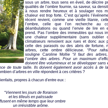
sous un arbre, tous sens en éveil, de décrire p
qualités de l’ombre fournie, sa saveur, sa densi
à nous rendre heureux et à soulager nos 
chaleur est trop forte. C’est qu’après l’événem
récent revient, comme une vieille litanie, cet
l’ombre, celle que l’on recherche au 
déambulations ou quand l’envie de lire en e
prend. Pas l’ombre des immeubles qui nous i
une chaleur supplémentaire (sans oublier 
climatiseurs renvoient aux rues et donc aux 
celle des parasols ou des abris de fortune, 
arbres, cette ombre délicieuse. “
Pour rafraî
souligne Caroline Mollie “
il faut des arbres
l’ombre des arbres. Pour un maximum d’effica
doivent être volumineux et se développer sans 
ce de toute taille. Ils doivent également avoir accès à de la
ombien d’arbres en ville répondent à ces critères ?
enfaits, propres à chacun d'entre eux :
“
Viennent les jours de floraison
et les tilleuls en palissade
ffusent en même temps que leur ombre
un irrésistible arôme.