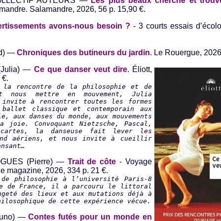
OLLECTIF AUTEURS —
Les plus beaux cherche et trouv
mandre. Salamandre, 2026, 56 p. 15,90 €.
ertissements avons-nous besoin ?
- 3 courts essais d’écolo
ud) —
Chroniques des butineurs du jardin
. Le Rouergue, 2026,
Julia) —
Ce que danser veut dire
. Éliott,
 €.
 la rencontre de la philosophie et de
t nous mettre en mouvement, Julia
 invite à rencontrer toutes les formes
 ballet classique et contemporain aux
ie, aux danses du monde, aux mouvements
a joie. Convoquant Nietzsche, Pascal,
scartes, la danseuse fait lever les
nd aériens, et nous invite à cueillir
ansant…
GUES (Pierre) —
Trait de côte
- Voyage
e magazine, 2026, 334 p. 21 €.
 de philosophie à l’université Paris-8
e de France, il a parcouru le littoral
ngeté des lieux et aux mutations déjà à
hilosophique de cette expérience vécue.
runo) —
Contes futés pour un monde en