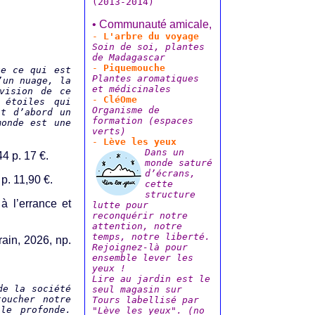
(2013-2014)
• Communauté amicale,
-
L'arbre du voyage
Soin de soi, plantes
de Madagascar
-
Piquemouche
te ce qui est
Plantes aromatiques
’un nuage, la
et médicinales
vision de ce
-
CléOme
 étoiles qui
Organisme de
st d’abord un
formation (espaces
monde est une
verts)
-
Lève les yeux
Dans un
4 p. 17 €.
monde saturé
d’écrans,
p. 11,90 €.
cette
structure
n à l’errance et
lutte pour
reconquérir notre
attention, notre
temps, notre liberté.
rain, 2026, np.
Rejoignez-là pour
ensemble lever les
yeux !
Lire au jardin est le
de la société
seul magasin sur
toucher notre
Tours labellisé par
lle profonde.
"Lève les yeux". (no