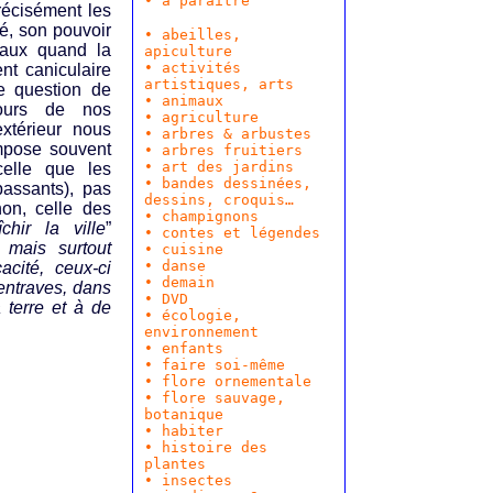
• à paraître
récisément les
té, son pouvoir
• abeilles,
maux quand la
apiculture
• activités
ent caniculaire
artistiques, arts
te question de
•
animaux
cours de nos
•
agriculture
xtérieur nous
•
arbres & arbustes
mpose souvent
•
arbres fruitiers
•
art des jardins
celle que les
•
bandes dessinées
,
passants), pas
dessins, croquis…
non, celle des
• champignons
chir la ville
”
•
contes et légendes
, mais surtout
•
cuisine
•
danse
cité, ceux-ci
•
demain
entraves, dans
•
DVD
 terre et à de
•
écologie,
environnement
•
enfants
• faire soi-même
• flore ornementale
•
flore sauvage,
botanique
•
habiter
•
histoire des
plantes
• insectes