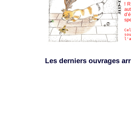
! R
aut
d’
spe
Ce
so
l'
Les derniers ouvrages arr