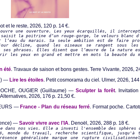
ot et le reste, 2026, 120 p. 14 €.
couvre une ouverture. Les yeux écarquillés, il intercep
 saisit la poitrine d’un rouge-gorge, le velours blanc d
r l’eau du marais. Sa seule ambition est de faire pro
jour décline, quand les oiseaux se rangent sous les
e ses phrases. Elles disent que l’œuvre de la nature e
vrir les yeux en grand et mettre en mots la beauté du 
.
n été
. Travaux de saison et bons gestes. Terre Vivante, 2026, 24
e) —
Lire les étoiles
. Petit cosmorama du ciel. Ulmer, 2026, 144 
OCHE, OUGIER (Guillaume) —
Sculpter la forêt
. Invitatio
 Alternatives, 2026, 176 p. 21,50 €.
TEURS —
France - Plan du réseau ferré
. Format poche. Cartot
rence) —
Savoir vivre avec l’IA
. Denoël, 2026, 288 p. 18 €.
ée dans nos vies. Elle a investi l'ensemble des sphères 
é, monde du travail, recherche scientifique, jusqu'à 
résence généralisée marque une rupture civilisationne