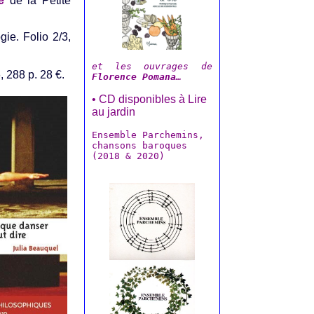
e
de la Petite
gie. Folio 2/3,
et les ouvrages de
 288 p. 28 €.
Florence Pomana
…
• CD disponibles à Lire
au jardin
Ensemble Parchemins,
chansons baroques
(2018 & 2020)