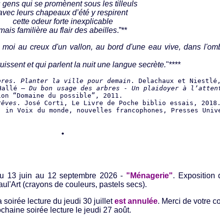
 gens qui se promènent sous les tilleuls
avec leurs chapeaux d’été y respirent
cette odeur forte inexplicable
mais familière au flair des abeilles
.”**
 moi au creux d'un vallon, au bord d'une eau vive, dans l'om
ruissent et qui parlent la nuit une langue secrète.
"****
bres. Planter la ville pour demain
. Delachaux et Niestlé
 Hallé —
Du bon usage des arbres - Un plaidoyer à l’atten
ion “Domaine du possible”, 2011.
rêves
. José Corti, Le Livre de Poche biblio essais, 2018
, in Voix du monde, nouvelles francophones, Presses Univ
•
du 13 juin au 12 septembre 2026 -
"Ménagerie"
. Exposition
ul'Art (crayons de couleurs, pastels secs).
 soirée lecture du jeudi 30 juillet
est annulée
. Merci de votre 
chaine soirée lecture le jeudi 27 août.