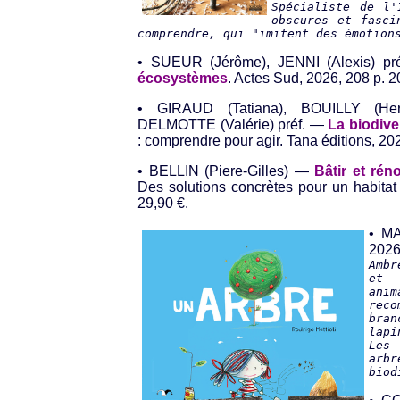
Spécialiste de l'
obscures et fasci
comprendre, qui "imitent des émotion
• SUEUR (Jérôme), JENNI (Alexis) p
écosystèmes
. Actes Sud, 2026, 208 p. 2
• GIRAUD (Tatiana), BOUILLY (He
DELMOTTE (Valérie) préf. —
La biodive
: comprendre pour agir. Tana éditions, 202
• BELLIN (Piere-Gilles) —
Bâtir et ré
Des solutions concrètes pour un habitat
29,90 €.
• M
2026
Ambr
et 
ani
rec
bra
lapi
Les 
arb
biod