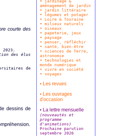
•
jardinage &
aménagement de jardin
•
jardin littéraire
•
légumes et potager
•
Loire & Touraine
• milieux naturels
• oiseaux
bre courte des
• papeterie, jeux
•
paysage
•
penser, réfléchir
•
santé, bien-être
, 2023.
•
sciences de Terre,
tion des élus
astronomie
•
technologies et
.
monde numérique
ersitaires de
•
vivre en société
• voyages
• Les revues
• Les ouvrages
d'occasion
 de dessins de
• La lettre mensuelle
(nouveautés et
programme
d'animations)
compréhension.
Prochaine parution
septembre 2026