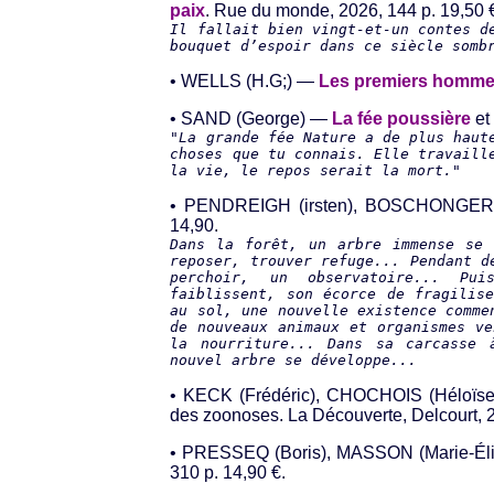
paix
. Rue du monde, 2026, 144 p. 19,50 
Il fallait bien vingt-et-un contes d
bouquet d’espoir dans ce siècle somb
• WELLS (H.G;) —
Les premiers hommes
• SAND (George) —
La fée poussière
et
"La grande fée Nature a de plus haut
choses que tu connais. Elle travaill
la vie, le repos serait la mort."
• PENDREIGH (irsten), BOSCHONGER
14,90.
Dans la forêt, un arbre immense se 
reposer, trouver refuge... Pendant d
perchoir, un observatoire... Pu
faiblissent, son écorce de fragilis
au sol, une nouvelle existence comme
de nouveaux animaux et organismes v
la nourriture... Dans sa carcasse 
nouvel arbre se développe...
• KECK (Frédéric), CHOCHOIS (Héloï
des zoonoses. La Découverte, Delcourt, 2
• PRESSEQ (Boris), MASSON (Marie-Él
310 p. 14,90 €.