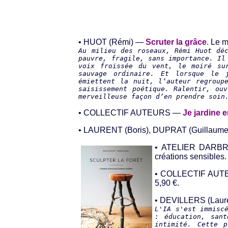
• HUOT (Rémi) —
Scruter la grâce
. Le m
Au milieu des roseaux, Rémi Huot dé
pauvre, fragile, sans importance. Il
voix froissée du vent, le moiré su
sauvage ordinaire. Et lorsque le 
émiettent la nuit, l’auteur regroup
saisissement poétique. Ralentir, ou
merveilleuse façon d’en prendre soin
• COLLECTIF AUTEURS —
Je jardine e
• LAURENT (Boris), DUPRAT (Guillaum
• ATELIER DARBR
créations sensibles.
• COLLECTIF AU
5,90 €.
• DEVILLERS (Lau
L'IA s'est immisc
: éducation, sant
intimité. Cette p