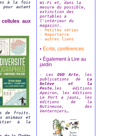
nes à la fois
Wi-Fi et, dans la
s pour autant
mesure du possible,
extinction des
portables à
l'intérieur du
 cellules aux
magasin).
- Petites séries
- Reporterre
- autres liens
•
Écrits, conférences
• Également à Lire au
jardin
- L
es
DVD Arte
, les
publications de
La
Relève et la
Peste
,les éditions
Apeiron, les éditions
Le Port a jauni, les
éditions de la
Butineuse, des
Venterniers…
s de fruits.
ux animaux et
nitier à la