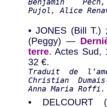
Benjamin Pech
Pujol, Alice Rena
• JONES (Bill T.)
(Peggy) —
Derni
terre
. Actes Sud, 
32 €.
Traduit de l’am
Christian Dumais
Anna Maria Roffi.
• DELCOURT (T