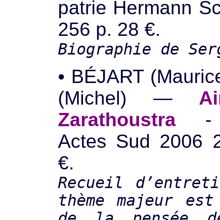
patrie Hermann Sc
256 p. 28 €.
Biographie de Ser
• BÉJART (Mauric
(Michel) —
A
Zarathoustra
- E
Actes Sud 2006 2
€.
Recueil d’entret
thème majeur est
de la pensée d