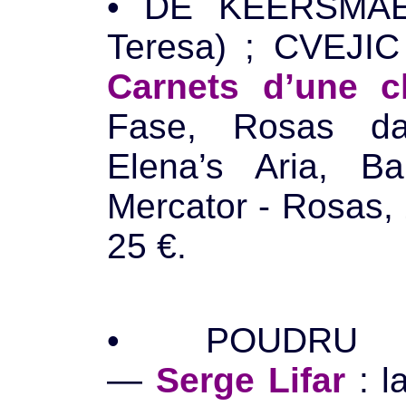
• DE KEERSMAE
Teresa) ; CVEJIC
Carnets d’une c
Fase, Rosas da
Elena’s Aria, Ba
Mercator - Rosas,
25 €.
• POUDRU (F
—
Serge Lifar
: l