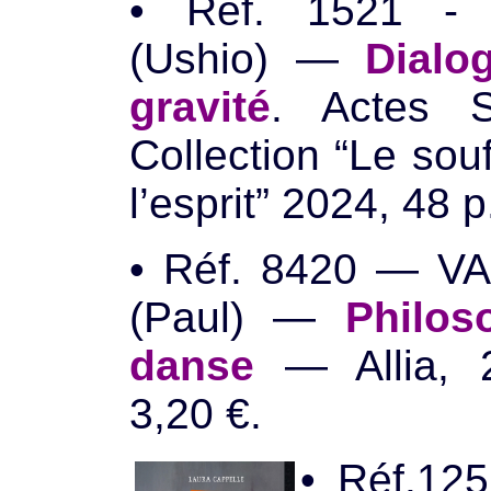
• Réf. 1521 -
(Ushio) —
Dialo
gravité
. Acte
s S
Collection “Le souf
l’esprit” 2024, 48 p
• Réf. 8420 — V
(Paul) —
Philos
danse
— Allia, 
3,20 €.
• Réf.12