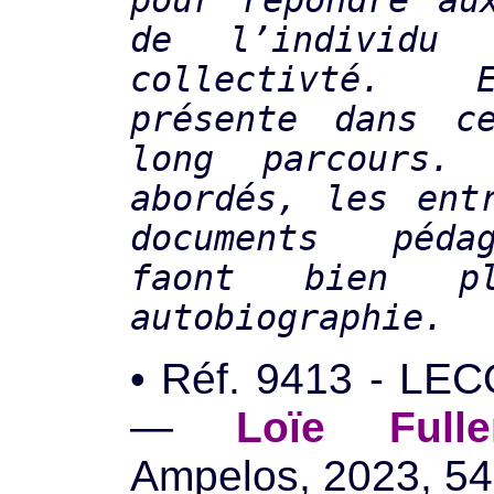
pour répondre au
de l’individu
collectivté. 
présente dans c
long parcours.
abordés, les ent
documents péda
faont bien pl
autobiographie.
• Réf. 9413 - LEC
—
Loïe Fulle
Ampelos, 2023, 54 