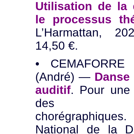
Utilisation de l
le processus th
L’Harmattan, 2
14,50 €.
• CEMAFORRE 
(André) —
Danse 
auditif
. Pour une 
des pra
chorégraphiqu
National de la D