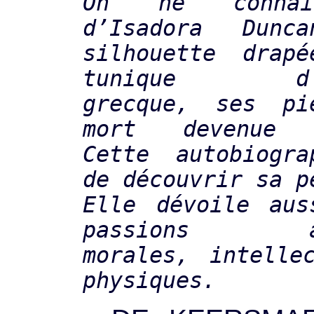
On ne connaî
d’Isadora Dun
silhouette drap
tunique d’in
grecque, ses p
mort devenue l
Cette autobiogra
de découvrir sa p
Elle dévoile aus
passions art
morales, intelle
physiques.