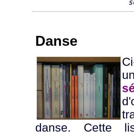
s
Danse
Ci
u
sé
d'
tr
danse. Cette l