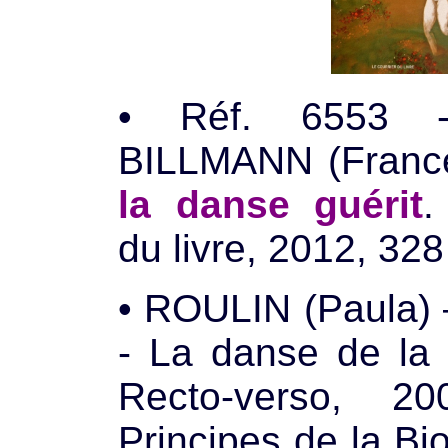
• Réf. 6553 
BILLMANN (Fran
la danse guérit
.
du livre, 2012, 328
• ROULIN (Paula
- La danse de la 
Recto-verso, 2
Principes de la B