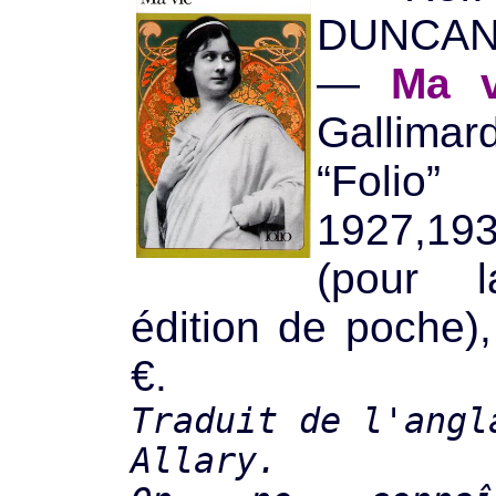
DUNCAN
—
Ma v
Gallimard
“Folio
1927,1
(pour l
édition de poche)
€.
Traduit de l'angl
Allary.