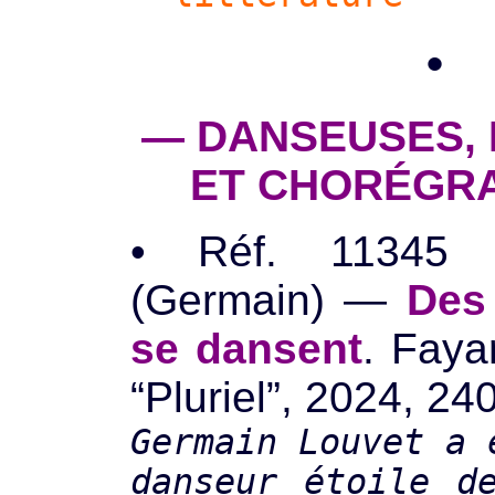
•
— DANSEUSES,
ET CHORÉGR
• Réf. 11345
(Germain) —
Des
se dansent
. Fayar
“Pluriel”, 2024, 240
Germain Louvet a 
danseur étoile d