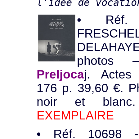
l’idée de vocatio
• Ré
f
FRESCHEL
DELAHA
photo
Preljoca
j. Actes
176 p. 39,60 €. P
noir et blan
EXEMPLAIRE
• Réf. 10698 