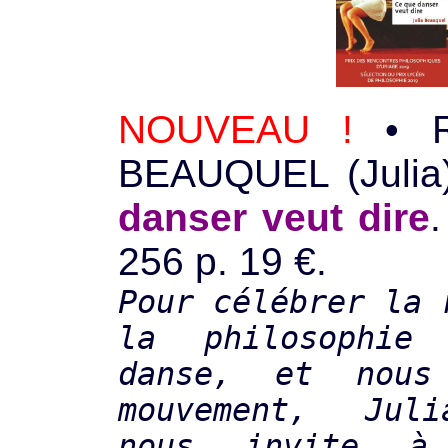
NOUVEAU !
• R
BEAUQUEL (Julia
danser veut dire
.
256 p. 19 €.
Pour célébrer la 
la philosophi
danse, et nous
mouvement, Jul
nous invite à 