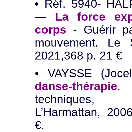
• Réf. 5940- HAL
—
La force ex
corps
- Guérir par
mouvement. Le So
2021,368 p. 21 €
• VAYSSE (Joc
danse-thérapie
. 
techniques, 
L’Harmattan, 200
€.