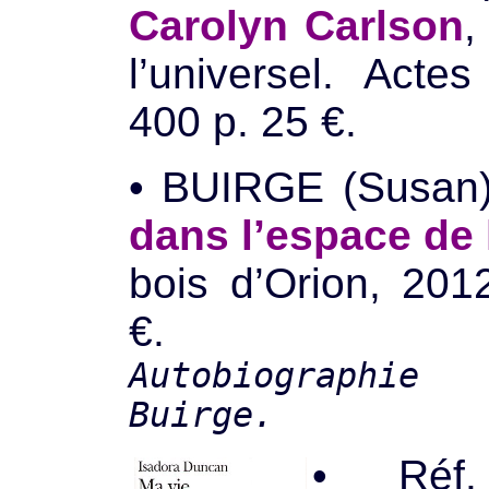
Carolyn Carlson
,
l’universel. Acte
400 p. 25 €.
• BUIRGE (Susa
dans l’espace de 
bois d’Orion, 201
€.
Autobiographi
Buirge.
•
Ré