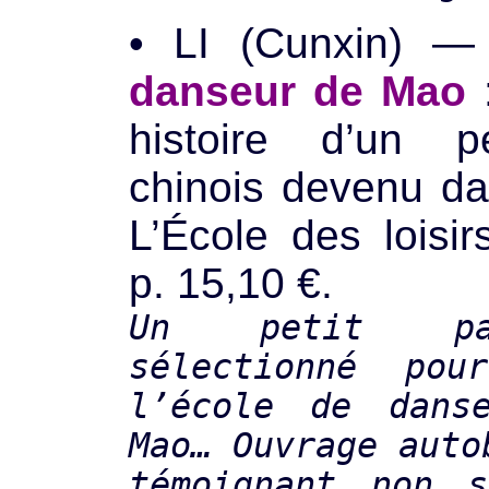
• LI (Cunxin) 
danseur de Mao
:
histoire d’un p
chinois devenu da
L’École des loisi
p. 15,10 €.
Un petit pa
sélectionné po
l’école de dans
Mao… Ouvrage auto
témoignant non s